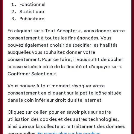
Fonctionnel
Statistique
Publicitaire
Fabrication
Française
En cliquant sur « Tout Accepter », vous donnez votre
consentement à toutes les fins énoncées. Vous
pouvez également choisir de spécifier les finalités
auxquelles vous souhaitez donner votre
consentement. Pour ce faire, il vous suffit de cocher
la case située à côté de la finalité et d’appuyer sur «
Confection
Confirmer Selection ».
proche de chez vous
Vous pouvez à tout moment révoquer votre
consentement en cliquant sur la petite icône située
dans le coin inférieur droit du site Internet.
Cliquez sur ce lien pour en savoir plus sur notre
utilisation des cookies et des autres technologies,
Livraison
sur toute la France
ainsi que sur la collecte et le traitement des données
personnelles.
En savoir plus sur les cookies