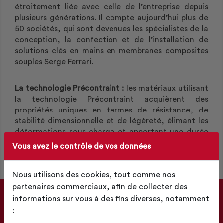
étroitement liée avec celle de l’entreprise depuis
plusieurs générations. Il compte aujourd’hui plus de
50 sociétés, qui sont devenues les spécialistes de la
conception, la confection et de l’installation de
solutions clés en mains en membranes composites
souples Serge Ferrari.
La technologie Précontraint :
les matériaux utilisant
la technologie Précontraint acquièrent des
propriétés uniques en termes de résistance, de
stabilité dimensionnelle et de légèreté, élimant les
déformations sous charge et apportant une durée
d’utilisation supérieure.
Vous avez le contrôle de vos données
Nous utilisons des cookies, tout comme nos
partenaires commerciaux, afin de collecter des
informations sur vous à des fins diverses, notamment
: