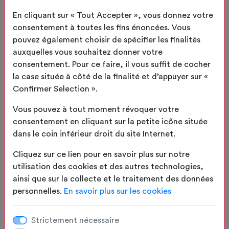
serveur hôte pendant toute la durée de sa session ;
En cliquant sur « Tout Accepter », vous donnez votre
en redirigeant l’utilisateur vers le site de la langue
consentement à toutes les fins énoncées. Vous
ou de la filiale correspondante au pays depuis
pouvez également choisir de spécifier les finalités
lequel il semble se connecter ;
auxquelles vous souhaitez donner votre
en gérant les pics de charge ;
consentement. Pour ce faire, il vous suffit de cocher
en permettant à l’utilisateur de rester connecté à
la case située à côté de la finalité et d’appuyer sur «
certaines parties du site (par exemple aux
Confirmer Selection ».
systèmes de commande) lors de sa navigation ;
en masquant l’information sur l’utilisation des
Vous pouvez à tout moment révoquer votre
cookies du site lorsque l’utilisateur a accepté leur
consentement en cliquant sur la petite icône située
utilisation ;
dans le coin inférieur droit du site Internet.
en prenant en compte le refus de l’utilisateur
quant à l’analyse des données collectées sur le site
Cliquez sur ce lien pour en savoir plus sur notre
=> checkbox.
utilisation des cookies et des autres technologies,
ainsi que sur la collecte et le traitement des données
d’améliorer nos services
personnelles.
En savoir plus sur les cookies
en obtenant des données statistiques anonymes
de fréquentation concernant l’utilisation du site
Strictement nécessaire
visité ;