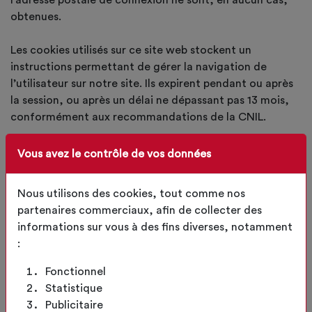
l’adresse postale de connexion ne sont, en aucun cas,
obtenues.
Les cookies utilisés sur ce site web stockent un
instructions permettant de gérer la navigation de
l’utilisateur sur notre site. Ils expirent pendant ou après
la session, ou après un délai ne dépassant pas 13 mois,
conformément aux recommandations de la CNIL.
Les cookies utilisés sur ce site web
Vous avez le contrôle de vos données
permettent :
de faciliter la navigation de l’utilisateur sur notre site
Nous utilisons des cookies, tout comme nos
en suivant sa navigation au cours de la session afin
partenaires commerciaux, afin de collecter des
d’assurer la qualité et la sécurité de la navigation
informations sur vous à des fins diverses, notamment
sur le site ;
:
en conservant les informations saisies dans les
champs prévus à cet effet lorsque l’utilisateur
Fonctionnel
change de page ;
Statistique
en permettant à l’utilisateur de rester sur le même
Publicitaire