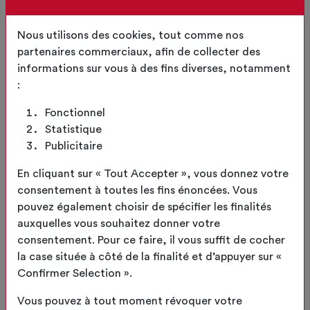
Nous utilisons des cookies, tout comme nos
J'accepte que Boutique Expert utilise mes
partenaires commerciaux, afin de collecter des
coordonnées (téléphone ou e-mail) pour me
informations sur vous à des fins diverses, notamment
recontacter conformément aux
Conditions
:
Générales d'Utilisation
du site et dans le respect de la
Règlement Général sur la Protection des Données
.
Fonctionnel
Nous vous informons que vous avez la possibilité de vous inscrire sur
Statistique
lune liste d’opposition au démarchage téléphonique sur le site
Publicitaire
https://www.bloctel.gouv.fr/
En cliquant sur « Tout Accepter », vous donnez votre
consentement à toutes les fins énoncées. Vous
* Code de sécurité
pouvez également choisir de spécifier les finalités
Veuillez renseigner la somme de l'addition suivante en
auxquelles vous souhaitez donner votre
additionnant les termes :
consentement. Pour ce faire, il vous suffit de cocher
17
+
9
la case située à côté de la finalité et d’appuyer sur «
Confirmer Selection ».
Résultat
Vous pouvez à tout moment révoquer votre