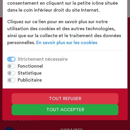
ENVOYER
consentement en cliquant sur la petite icône située
dans le coin inférieur droit du site Internet.
Cliquez sur ce lien pour en savoir plus sur notre
utilisation des cookies et des autres technologies,
ainsi que sur la collecte et le traitement des données
personnelles.
En savoir plus sur les cookies
À PROPOS
Strictement nécessaire
Fonctionnel
Etude, confection et pose de solutions textiles.
Statistique
Protection solaire, traitement acoustique, architecture
Publicitaire
textile, pergolas, abris, voiles d'ombrages, protections.
0493081999
TOUT REFUSER
Julien@valdicar.fr
TOUT ACCEPTER
1ère Avenue, 17ème Rue
06510 Carros