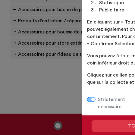
Statistique
Accessoires pour bâche de pergola
Publicitaire
Produits d'entretien / réparation
En cliquant sur « To
pouvez également choi
Accessoires pour housse de protection
consentement. Pour ce 
Accessoires pour store extérieur
« Confirmer Selection
Accessoires pour rideau de séparation
Vous pouvez à tout m
coin inférieur droit du
Cliquez sur ce lien po
que sur la collecte e
Strictement
nécessaire
TO