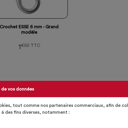
Crochet ESSE 6 mm - Grand
modèle
1
€50 TTC
e de vos données
ookies, tout comme nos partenaires commerciaux, afin de col
 à des fins diverses, notamment :