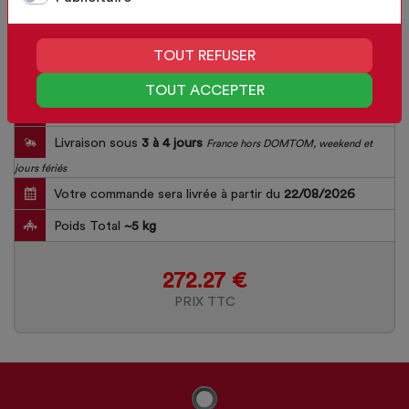
TOUT REFUSER
TOUT ACCEPTER
Délai de fabrication
15
jours
Livraison sous
3 à 4 jours
France hors DOMTOM, weekend et
jours fériés
Votre commande sera livrée à partir du
22/08/2026
Poids Total
~
5
kg
272.27 €
PRIX TTC