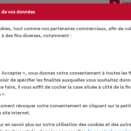
Livr
e de vos données
Votre
Poid
ookies, tout comme nos partenaires commerciaux, afin de col
 à des fins diverses, notamment :
ut Accepter », vous donnez votre consentement à toutes les f
S
sir de spécifier les finalités auxquelles vous souhaitez donn
faire, il vous suffit de cocher la case située à côté de la fin
mm
 ».
S
oment révoquer votre consentement en cliquant sur la petite
mm
 site Internet.
ur en savoir plus sur notre utilisation des cookies et des autr