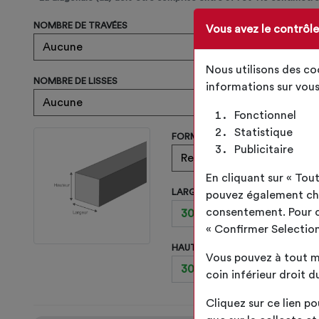
NOMBRE DE TRAVÉES
Vous avez le contrôl
Nous utilisons des c
NOMBRE DE LISSES
informations sur vous
Fonctionnel
Statistique
FORME DES BARRES DE TRAVÉES
Publicitaire
En cliquant sur « To
LARGEUR DES BARRES DE TRAVÉE
pouvez également choi
consentement. Pour ce 
« Confirmer Selection
HAUTEUR DES BARRES DE TRAVÉE
Vous pouvez à tout m
coin inférieur droit du
Cliquez sur ce lien po