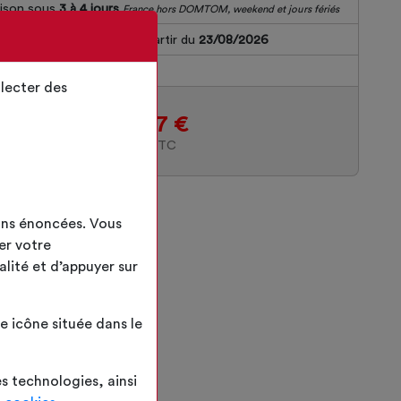
aison sous
3 à 4 jours
France hors DOMTOM, weekend et jours fériés
 commande sera livrée à partir du
23/08/2026
s Total
~
5
kg
lecter des
272.27 €
PRIX TTC
ins énoncées. Vous
er votre
alité et d’appuyer sur
 icône située dans le
es technologies, ainsi