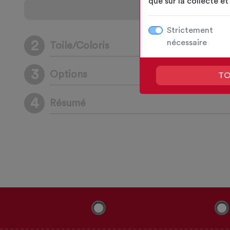
que sur la collecte e
Strictement
nécessaire
2
Toile/Coloris
3
Options
TO
4
Résumé