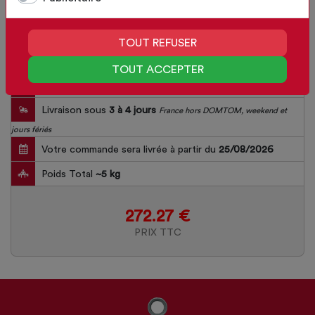
TOUT REFUSER
TOUT ACCEPTER
Délai de fabrication
15
jours
Livraison sous
3 à 4 jours
France hors DOMTOM, weekend et
jours fériés
Votre commande sera livrée à partir du
25/08/2026
Poids Total
~
5
kg
272.27 €
PRIX TTC