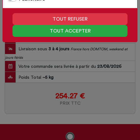
TOUT REFUSER
TOUT ACCEPTER
Délai de fabrication
15
jours
Livraison sous
3 à 4 jours
France hors DOMTOM, weekend et
jours fériés
Votre commande sera livrée à partir du
23/08/2026
Poids Total
~
5
kg
254.27 €
PRIX TTC