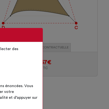
D
C
ILLUSTRATION NON CONTRACTUELLE
lecter des
446.57€
PRIX TTC
ins énoncées. Vous
er votre
alité et d’appuyer sur