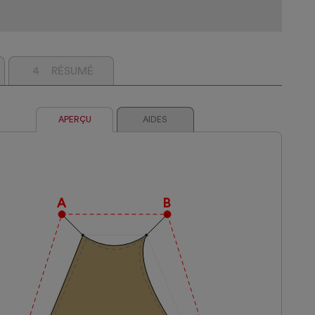
4
RÉSUMÉ
APERÇU
AIDES
A
B