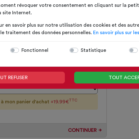
oment révoquer votre consentement en cliquant sur la petite
 site Internet.
TTC
n à mon panier d'achat
+19.99€
ur en savoir plus sur notre utilisation des cookies et des autr
t le traitement des données personnelles.
En savoir plus sur le
Fonctionnel
Statistique
TTC
n à mon panier d'achat
+19.99€
UT REFUSER
TOUT ACCE
TTC
n à mon panier d'achat
+19.99€
CONTINUER