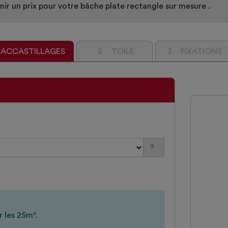
ir un prix pour votre bâche plate rectangle sur mesure .
 ACCASTILLAGES
2
TOILE
3
FIXATIONS
?
r les 25m².