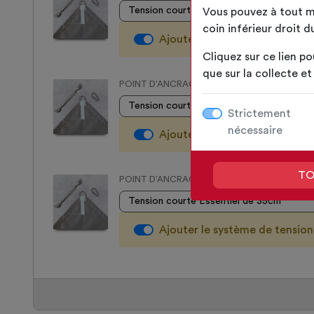
Vous pouvez à tout m
coin inférieur droit du
Ajouter le système de tensio
Cliquez sur ce lien po
que sur la collecte e
POINT D’ANCRAGE C
Strictement
nécessaire
Ajouter le système de tensio
TO
POINT D’ANCRAGE D
Ajouter le système de tensio