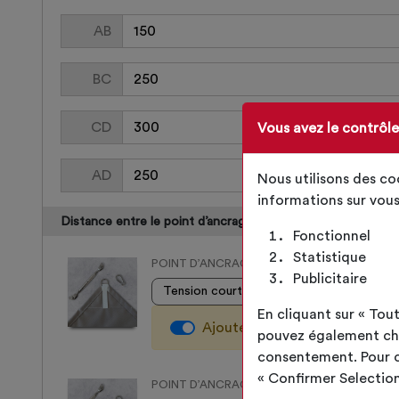
AB
BC
CD
Vous avez le contrôl
AD
Nous utilisons des c
informations sur vous
Distance entre le point d’ancrage et l’angle de la toile :
Fonctionnel
Statistique
POINT D’ANCRAGE A
Publicitaire
En cliquant sur « To
Ajouter le système de tensio
pouvez également choi
consentement. Pour ce 
« Confirmer Selection
POINT D’ANCRAGE B