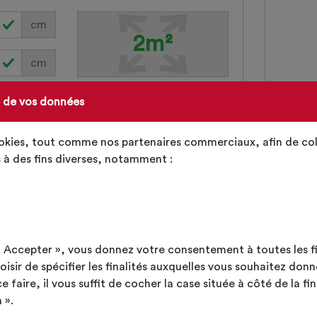
cm
2m²
cm
cm
e de vos données
cm
ookies, tout comme nos partenaires commerciaux, afin de col
 à des fins diverses, notamment :
ut Accepter », vous donnez votre consentement à toutes les f
TTC
n à mon panier d'achat
+19.99€
sir de spécifier les finalités auxquelles vous souhaitez donn
faire, il vous suffit de cocher la case située à côté de la fin
 ».